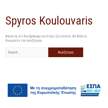
Μετάβαση
Αναζήτηση
στο
για:
περιεχόμενο
Spyros Koulouvaris
Φαίνεται ότι δεν βρήκαμε αυτό που ζητούσατε. Αν θέλετε,
δοκιμάστε την αναζήτηση.