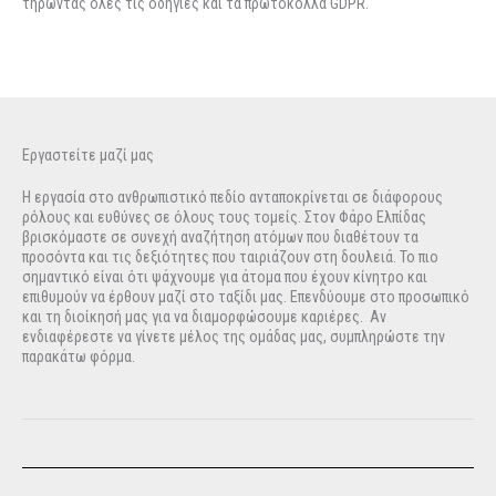
τηρώντας όλες τις οδηγίες και τα πρωτόκολλα GDPR.
Εργαστείτε μαζί μας
Η εργασία στο ανθρωπιστικό πεδίο ανταποκρίνεται σε διάφορους
ρόλους και ευθύνες σε όλους τους τομείς. Στον Φάρο Ελπίδας
βρισκόμαστε σε συνεχή αναζήτηση ατόμων που διαθέτουν τα
προσόντα και τις δεξιότητες που ταιριάζουν στη δουλειά. Το πιο
σημαντικό είναι ότι ψάχνουμε για άτομα που έχουν κίνητρο και
επιθυμούν να έρθουν μαζί στο ταξίδι μας. Επενδύουμε στο προσωπικό
και τη διοίκησή μας για να διαμορφώσουμε καριέρες. Αν
ενδιαφέρεστε να γίνετε μέλος της ομάδας μας, συμπληρώστε την
παρακάτω φόρμα.