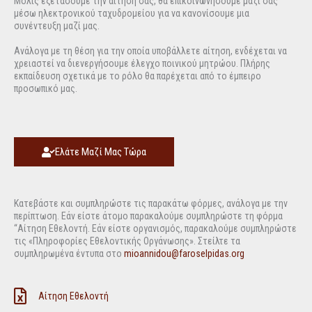
Μόλις εξετάσουμε την αίτησή σας, θα επικοινωνήσουμε μαζί σας
μέσω ηλεκτρονικού ταχυδρομείου για να κανονίσουμε μια
συνέντευξη μαζί μας.
Ανάλογα με τη θέση για την οποία υποβάλλετε αίτηση, ενδέχεται να
χρειαστεί να διενεργήσουμε έλεγχο ποινικού μητρώου. Πλήρης
εκπαίδευση σχετικά με το ρόλο θα παρέχεται από το έμπειρο
προσωπικό μας.
Ελάτε Μαζί Μας Τώρα
Κατεβάστε και συμπληρώστε τις παρακάτω φόρμες, ανάλογα με την
περίπτωση. Εάν είστε άτομο παρακαλούμε συμπληρώστε τη φόρμα
“Αίτηση Εθελοντή. Εάν είστε οργανισμός, παρακαλούμε συμπληρώστε
τις «Πληροφορίες Εθελοντικής Οργάνωσης». Στείλτε τα
συμπληρωμένα έντυπα στο
mioannidou@faroselpidas.org
Αίτηση Εθελοντή